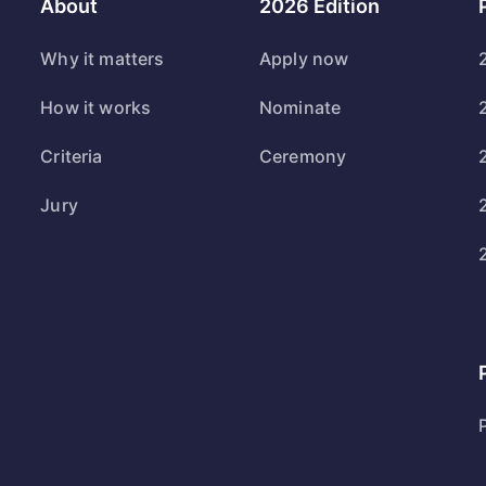
About
2026 Edition
Why it matters
Apply now
How it works
Nominate
Criteria
Ceremony
Jury