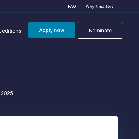
FAQ
Why it matters
Apply now
Nominate
 editions
é 2025