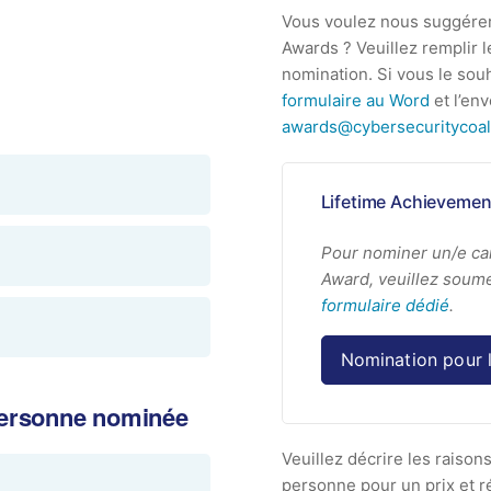
Vous voulez nous suggérer
Awards ? Veuillez remplir l
nomination.
Si vous le sou
formulaire au Word
et l’env
awards@cybersecuritycoali
Lifetime Achievement
Pour nominer un/e ca
Award, veuillez soum
formulaire dédié
.
Nomination pour 
 personne nominée
Veuillez décrire les raiso
personne pour un prix et r